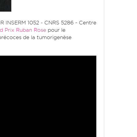
MR INSERM 1052 ‐ CNRS 5286 - Centre
d Prix Ruban Rose
pour le
s précoces de la tumorigenèse