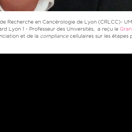
re de Recherche en Cancérologie de Lyon (CRLCC)- U
rd Lyon 1 - Professeur des Universités, a reçu le
Gran
ciation et de la
compliance
cellulaires sur les étape