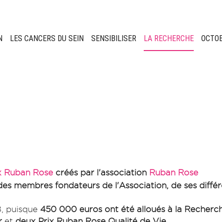
N
LES CANCERS DU SEIN
SENSIBILISER
LA RECHERCHE
OCTO
x Ruban Rose
créés par l'association
Ruban Rose
des membres fondateurs de l'Association, de ses différ
8, puisque
450 000 euros ont été alloués à la Recher
r
et
deux Prix Ruban Rose Qualité de Vie
.