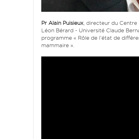
Pr Alain Puisieux
, directeur du Cent
Léon Bérard - Université Claude Berna
programme « Rôle de l’état de différen
mammaire ».