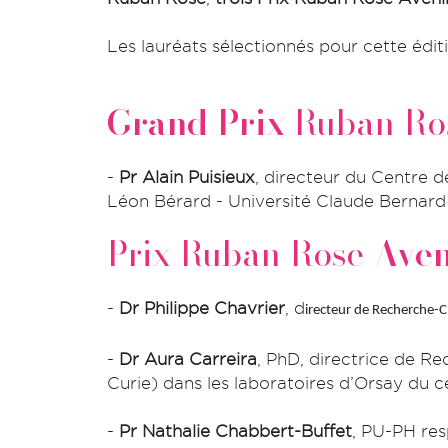
Les lauréats sélectionnés pour cette édit
Grand Prix
Ruban Ros
-
Pr Alain Puisieux
, directeur du Centre
Léon Bérard - Université Claude Bernard 
Prix Ruban Rose
Aven
-
Dr Philippe Chavrier
, d
irecteur de Recherche-Cl
-
Dr
Aura Carreira
, PhD, directrice de 
Curie) dans les laboratoires d’Orsay du c
-
Pr Nathalie Chabbert-Buffet
, PU-PH res