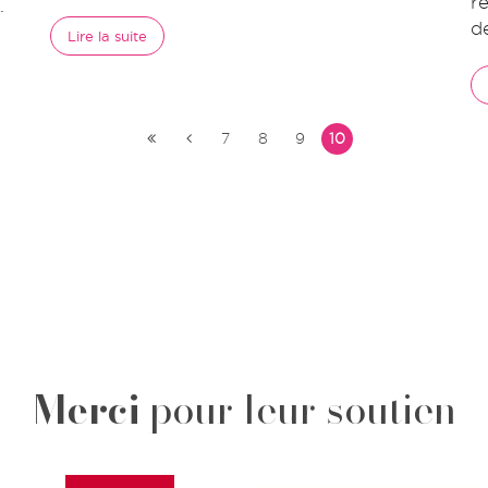
r
.
d
Lire la suite
7
8
9
10
Merci
pour leur soutien