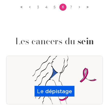
3
4
5
6
7
Les cancers du
sein
Le
dépistage