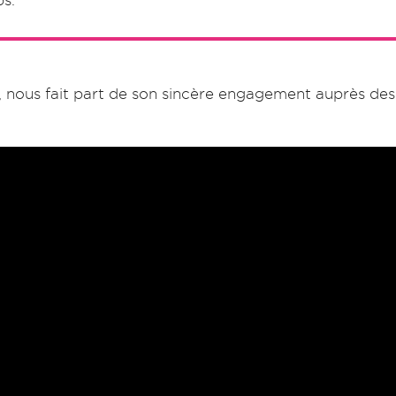
s.
on, nous fait part de son sincère engagement auprès de