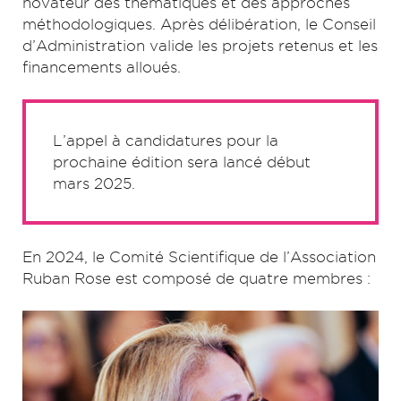
novateur des thématiques et des approches
méthodologiques. Après délibération, le Conseil
d’Administration valide les projets retenus et les
financements alloués.
L’appel à candidatures pour la
prochaine édition sera lancé début
mars 2025.
En 2024, le Comité Scientifique de l’Association
Ruban Rose est composé de quatre membres :
This site uses cookies and gives you control over what you want
X
to activate
OK, accept all
Deny all cookies
Personalize