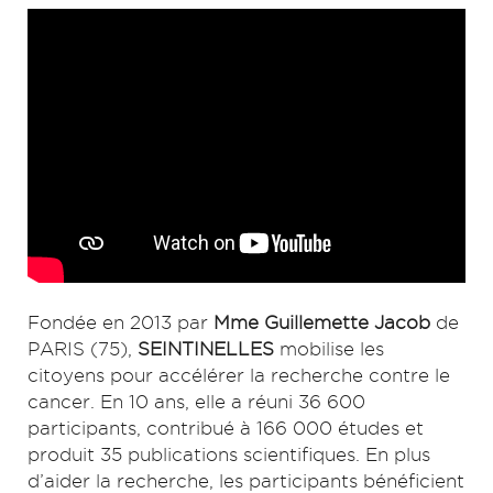
Fondée en 2013 par
Mme Guillemette Jacob
de
PARIS (75),
SEINTINELLES
mobilise les
citoyens pour accélérer la recherche contre le
cancer. En 10 ans, elle a réuni 36 600
participants, contribué à 166 000 études et
produit 35 publications scientifiques. En plus
d’aider la recherche, les participants bénéficient