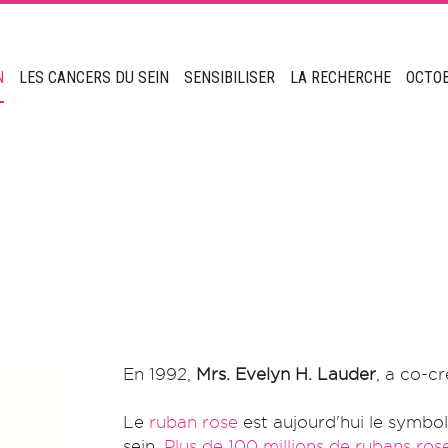
N
LES CANCERS DU SEIN
SENSIBILISER
LA RECHERCHE
OCTO
En 1992,
Mrs. Evelyn H. Lauder
, a co-c
Le
ruban rose
est aujourd'hui le symbol
sein.
Plus de 100 millions de rubans ros