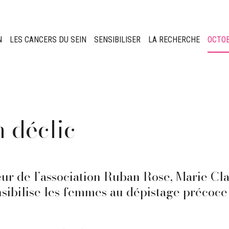
N
LES CANCERS DU SEIN
SENSIBILISER
LA RECHERCHE
OCTO
 déclic
r de l’association
Ruban Rose
,
Marie Cla
nsibilise les femmes au dépistage précoce 