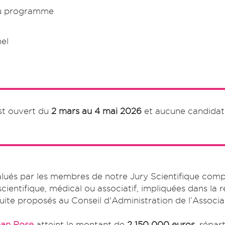
 du programme
el
est ouvert du
2 mars au 4 mai 2026
et aucune candidat
alués par les membres de notre Jury Scientifique com
cientifique, médical ou associatif, impliquées dans la
suite proposés au Conseil d'Administration de l’Associa
ban Rose
atteint le montant de
2 150 000 euros
, répar