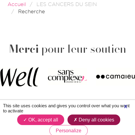
Accueil
LES CANCERS DU SEIN
Recherche
Merci
pour leur soutien
This site uses cookies and gives you control over what you want
X
to activate
Plan du site
Contacts
Légal & crédits
OK, accept all
Deny all cookies
Personalize