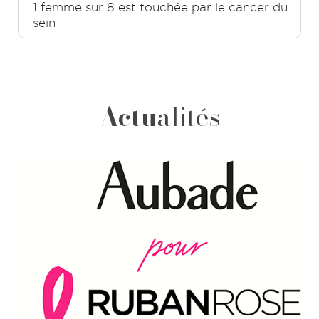
1 femme sur 8 est touchée par le cancer du
sein
Actu
alités