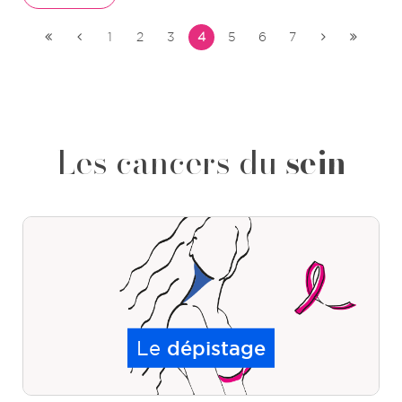
1
2
3
4
5
6
7
Les cancers du
sein
Le
dépistage