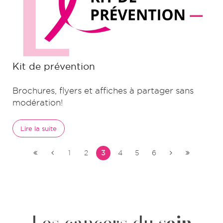
Kit de prévention
Brochures, flyers et affiches à partager sans
modération!
Lire la suite
1
2
3
4
5
6
Les cancers du
sein