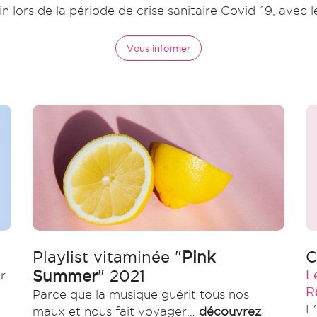
n lors de la période de crise sanitaire Covid-19, avec l
Vous informer
Playlist vitaminée "
Pink
C
Summer
" 2021
L
r
R
Parce que la musique guérit tous nos
L
maux et nous fait voyager…
découvrez