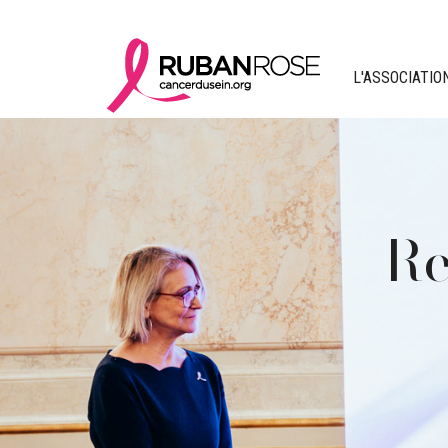
L'ASSOCIATIO
Octobr
Le G
L'a
Re
La 
Retour sur l
Merci à tou