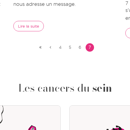
7
t
nous adresse un message.
s
e
Lire la suite
4
5
6
7
Les cancers du
sein