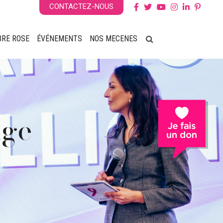
CONTACTEZ-NOUS
BRE ROSE
ÉVÉNEMENTS
NOS MECENES
5
 de fin
 Rose
Rose
age
tion
bre Rose 2025
le édition !