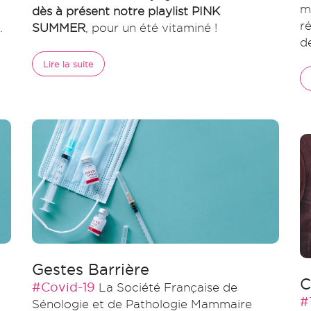
m
dès à présent notre playlist PINK
r
.
SUMMER
, pour un été vitaminé !
d
Lire la suite
Gestes Barrière
C
#Covid-19
La Société Française de
#
Sénologie et de Pathologie Mammaire